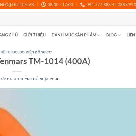
INFO@TKTECH.VN
08:00 - 17:00
094 777 888 4 | 0888 99
ANG CHỦ
GIỚI THIỆU
DANH MỤC SẢN PHẨM
BLOG
LIÊN
HIẾT BỊ ĐO
,
ĐO ĐIỆN ĐỘNG CƠ
enmars TM-1014 (400A)
11/2014
BỞI
HUỲNH ĐỖ NHẬT PHÚC