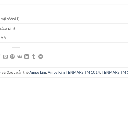
mm(LxWxH)
(cả pin)
 AAA
ơ
và được gắn thẻ
Ampe kìm
,
Ampe Kìm TENMARS TM 1014
,
TENMARS TM 