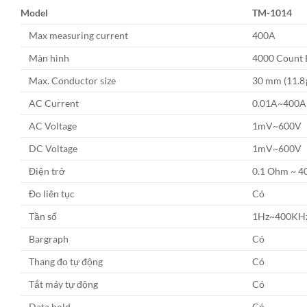
Model
TM-1014
Max measuring current
400A
Màn hình
4000 Count 
Max. Conductor size
30 mm (11.8¡
AC Current
0.01A~400A
AC Voltage
1mV~600V 
DC Voltage
1mV~600V 
Điện trở
0.1 Ohm ~ 4
Đo liên tục
Có
Tần số
1Hz~400KHz 
Bargraph
Có
Thang đo tự động
Có
Tắt máy tự động
Có
Data hold
Có