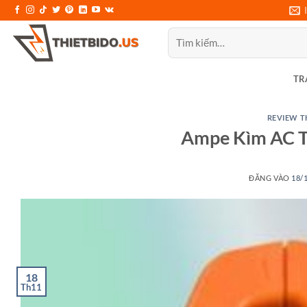
Bỏ
qua
Tìm
nội
kiếm:
dung
TR
REVIEW T
Ampe Kìm AC T
ĐĂNG VÀO
18/
18
Th11