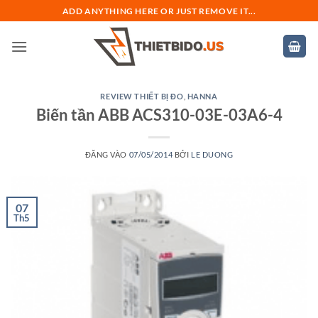
Bỏ
ADD ANYTHING HERE OR JUST REMOVE IT...
qua
nội
dung
REVIEW THIẾT BỊ ĐO
,
HANNA
Biến tần ABB ACS310-03E-03A6-4
ĐĂNG VÀO
07/05/2014
BỞI
LE DUONG
07
Th5