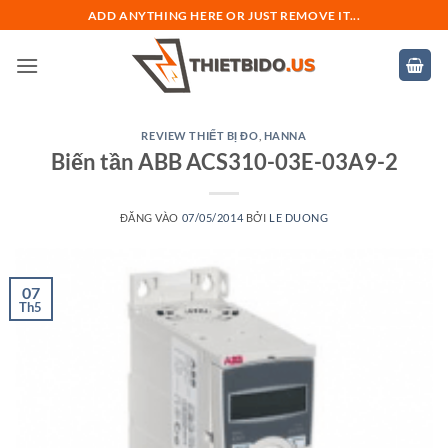
Bỏ
ADD ANYTHING HERE OR JUST REMOVE IT...
qua
nội
dung
REVIEW THIẾT BỊ ĐO
,
HANNA
Biến tần ABB ACS310-03E-03A9-2
ĐĂNG VÀO
07/05/2014
BỞI
LE DUONG
07
Th5