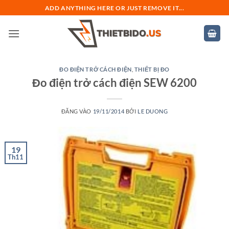
Bỏ
ADD ANYTHING HERE OR JUST REMOVE IT...
qua
nội
dung
ĐO ĐIỆN TRỞ CÁCH ĐIỆN
,
THIẾT BỊ ĐO
Đo điện trở cách điện SEW 6200
ĐĂNG VÀO
19/11/2014
BỞI
LE DUONG
19
Th11