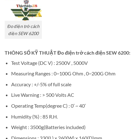
Đo điện trở cách
điện SEW 6200
THÔNG SỐ KỸ THUẬT Đo điện trở cách điện SEW 6200:
Test Voltage (DC V) : 2500V , 5000V
Measuring Ranges : 0~100G Ohm , 0~200G Ohm
Accuracy : +/-5% of full scale
Live Warning : > 500 Volts AC
Operating Temp(degree C) : 0′ ~ 40′
Humidity (%) : 85 R.H.
Weight : 3500g(Batteries included)
Dimensions : 330(L) x 260(W) x 160(D)mm