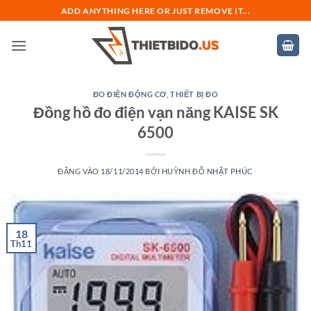
Bỏ
ADD ANYTHING HERE OR JUST REMOVE IT...
qua
nội
dung
ĐO ĐIỆN ĐỘNG CƠ
,
THIẾT BỊ ĐO
Đồng hồ đo điện vạn năng KAISE SK
6500
ĐĂNG VÀO
18/11/2014
BỞI
HUỲNH ĐỖ NHẬT PHÚC
18
Th11