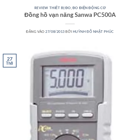
REVIEW THIẾT BỊ ĐO
,
ĐO ĐIỆN ĐỘNG CƠ
Đồng hồ vạn năng Sanwa PC500A
ĐĂNG VÀO
27/08/2013
BỞI
HUỲNH ĐỖ NHẬT PHÚC
27
Th8