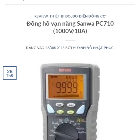
REVIEW THIẾT BỊ ĐO
,
ĐO ĐIỆN ĐỘNG CƠ
Đồng hồ vạn năng Sanwa PC710
(1000V/10A)
ĐĂNG VÀO
28/08/2013
BỞI
HUỲNH ĐỖ NHẬT PHÚC
28
Th8