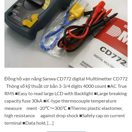
Đồng hồ vạn năng Sanwa CD772 digital Mulltimetter CD772
Thông số kỹ thuật cơ bản 3-3/4 digits 4000 count ■AC True
RMS ■Easy to read large LCD with Backlight ■Large breaking
capacity fuse 30kA ■K-type thermocouple temperature
measure ment -20℃〜300℃ ■Thermo plastic elastomer,
high resistance against drop shock ■Safety cap on current
terminal ■Data hold, […]