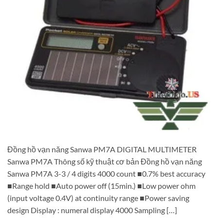
Đồng hồ vạn năng Sanwa PM7A DIGITAL MULTIMETER
Sanwa PM7A Thông số kỹ thuật cơ bản Đồng hồ vạn năng
Sanwa PM7A 3-3 / 4 digits 4000 count ■0.7% best accuracy
■Range hold ■Auto power off (15min.) ■Low power ohm
(input voltage 0.4V) at continuity range ■Power saving
design Display : numeral display 4000 Sampling […]