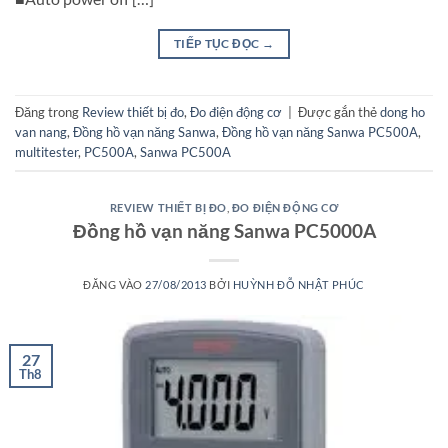
TIẾP TỤC ĐỌC
→
Đăng trong
Review thiết bị đo
,
Đo điện động cơ
|
Được gắn thẻ
dong ho
van nang
,
Đồng hồ vạn năng Sanwa
,
Đồng hồ vạn năng Sanwa PC500A
,
multitester
,
PC500A
,
Sanwa PC500A
REVIEW THIẾT BỊ ĐO
,
ĐO ĐIỆN ĐỘNG CƠ
Đồng hồ vạn năng Sanwa PC5000A
ĐĂNG VÀO
27/08/2013
BỞI
HUỲNH ĐỖ NHẬT PHÚC
27
Th8