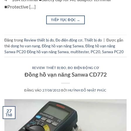
■Protective […]
TIẾP TỤC ĐỌC
→
Đăng trong
Review thiết bị đo
,
Đo điện động cơ
,
Thiết bị đo
|
Được gắn
thẻ
dong ho van nang
,
Đồng hồ vạn năng Sanwa
,
Đồng hồ vạn năng
Sanwa PC20 Đồng hồ vạn năng Sanwa
,
multitester
,
PC20
,
Sanwa PC20
REVIEW THIẾT BỊ ĐO
,
ĐO ĐIỆN ĐỘNG CƠ
Đồng hồ vạn năng Sanwa CD772
ĐĂNG VÀO
27/08/2013
BỞI
HUỲNH ĐỖ NHẬT PHÚC
27
Th8