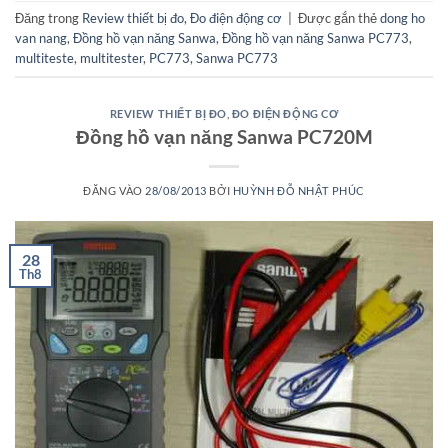
Đăng trong
Review thiết bị đo
,
Đo điện động cơ
|
Được gắn thẻ
dong ho
van nang
,
Đồng hồ vạn năng Sanwa
,
Đồng hồ vạn năng Sanwa PC773
,
multiteste
,
multitester
,
PC773
,
Sanwa PC773
REVIEW THIẾT BỊ ĐO
,
ĐO ĐIỆN ĐỘNG CƠ
Đồng hồ vạn năng Sanwa PC720M
ĐĂNG VÀO
28/08/2013
BỞI
HUỲNH ĐỖ NHẬT PHÚC
28
Th8