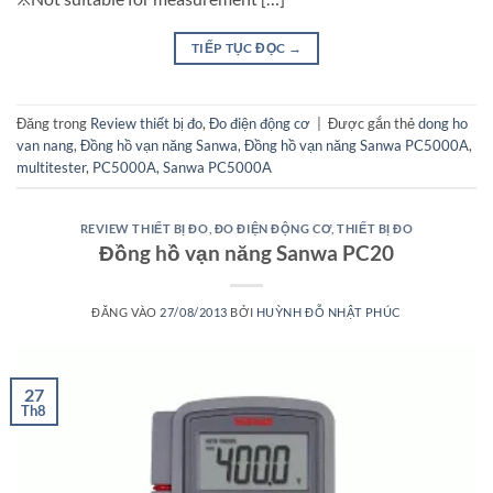
TIẾP TỤC ĐỌC
→
Đăng trong
Review thiết bị đo
,
Đo điện động cơ
|
Được gắn thẻ
dong ho
van nang
,
Đồng hồ vạn năng Sanwa
,
Đồng hồ vạn năng Sanwa PC5000A
,
multitester
,
PC5000A
,
Sanwa PC5000A
REVIEW THIẾT BỊ ĐO
,
ĐO ĐIỆN ĐỘNG CƠ
,
THIẾT BỊ ĐO
Đồng hồ vạn năng Sanwa PC20
ĐĂNG VÀO
27/08/2013
BỞI
HUỲNH ĐỖ NHẬT PHÚC
27
Th8