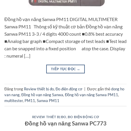
Đồng hồ vạn năng Sanwa PM11 DIGITAL MULTIMETER
Sanwa PM11 Thông số kỹ thuật cơ bản Đồng hồ vạn năng
Sanwa PM11 3-3 / 4 digits 4000 count ■0.8% best accuracy
■Analog bar graph ■Compact storage of test leads ■Test lead
can be snapped into a fixed position atop the case. Display
: numeral […]
TIẾP TỤC ĐỌC
→
Đăng trong
Review thiết bị đo
,
Đo điện động cơ
|
Được gắn thẻ
dong ho
van nang
,
Đồng hồ vạn năng Sanwa
,
Đồng hồ vạn năng Sanwa PM11
,
multitester
,
PM11
,
Sanwa PM11
REVIEW THIẾT BỊ ĐO
,
ĐO ĐIỆN ĐỘNG CƠ
Đồng hồ vạn năng Sanwa PC773