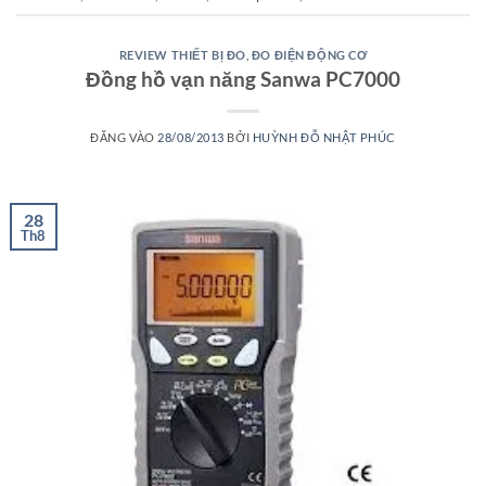
REVIEW THIẾT BỊ ĐO
,
ĐO ĐIỆN ĐỘNG CƠ
Đồng hồ vạn năng Sanwa PC7000
ĐĂNG VÀO
28/08/2013
BỞI
HUỲNH ĐỖ NHẬT PHÚC
28
Th8