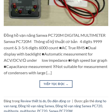
Đồng hồ vạn năng Sanwa PC720M DIGITAL MULTIMETER
Sanwa PC720M Thông số kỹ thuật cơ bản 4 digits 9999
count & 3-5/6 digits 6000 count ■AC True RMS ■Dual
display with backlight ■Automatic measurement for
ACV/DCV/Ω under low impedance ■High speed bar graph
■Capacitance measurement ※Not suitable for measurement
of condensers with large […]
TIẾP TỤC ĐỌC
→
Đăng trong
Review thiết bị đo
,
Đo điện động cơ
|
Được gắn thẻ
dong ho
van nang
,
Đồng hồ vạn năng Sanwa
,
Đồng hồ vạn năng Sanwa PC720
,
multiteste
,
multitester
,
PC720
,
Sanwa PC720M