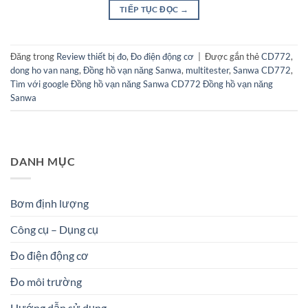
TIẾP TỤC ĐỌC
→
Đăng trong
Review thiết bị đo
,
Đo điện động cơ
|
Được gắn thẻ
CD772
,
dong ho van nang
,
Đồng hồ vạn năng Sanwa
,
multitester
,
Sanwa CD772
,
Tìm với google Đồng hồ vạn năng Sanwa CD772 Đồng hồ vạn năng
Sanwa
DANH MỤC
Bơm định lượng
Công cụ – Dụng cụ
Đo điện động cơ
Đo môi trường
Hướng dẫn sử dụng