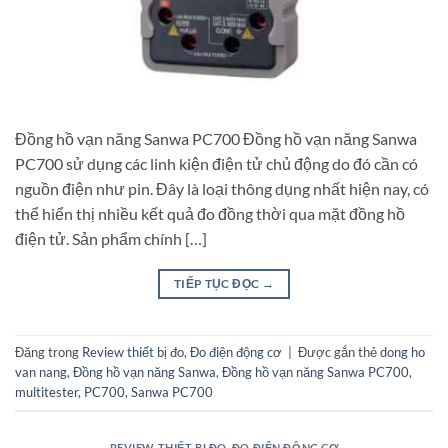
Đồng hồ vạn năng Sanwa PC700 Đồng hồ vạn năng Sanwa
PC700 sử dụng các linh kiện điện tử chủ động do đó cần có
nguồn điện như pin. Đây là loại thông dụng nhất hiện nay, có
thể hiển thị nhiều kết quả đo đồng thời qua mặt đồng hồ
điện tử. Sản phẩm chính […]
TIẾP TỤC ĐỌC
→
Đăng trong
Review thiết bị đo
,
Đo điện động cơ
|
Được gắn thẻ
dong ho
van nang
,
Đồng hồ vạn năng Sanwa
,
Đồng hồ vạn năng Sanwa PC700
,
multitester
,
PC700
,
Sanwa PC700
REVIEW THIẾT BỊ ĐO
,
ĐO ĐIỆN ĐỘNG CƠ