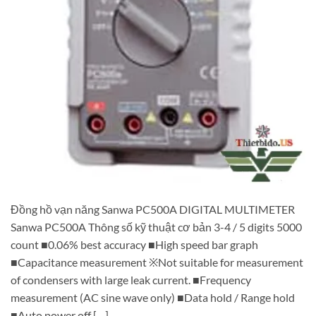
Đồng hồ vạn năng Sanwa PC500A DIGITAL MULTIMETER
Sanwa PC500A Thông số kỹ thuật cơ bản 3-4 / 5 digits 5000
count ■0.06% best accuracy ■High speed bar graph
■Capacitance measurement ※Not suitable for measurement
of condensers with large leak current. ■Frequency
measurement (AC sine wave only) ■Data hold / Range hold
■Auto power off […]