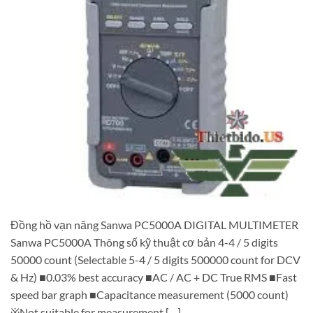
Đồng hồ vạn năng Sanwa PC5000A DIGITAL MULTIMETER
Sanwa PC5000A Thông số kỹ thuật cơ bản 4-4 / 5 digits
50000 count (Selectable 5-4 / 5 digits 500000 count for DCV
& Hz) ■0.03% best accuracy ■AC / AC + DC True RMS ■Fast
speed bar graph ■Capacitance measurement (5000 count)
※Not suitable for measurement […]