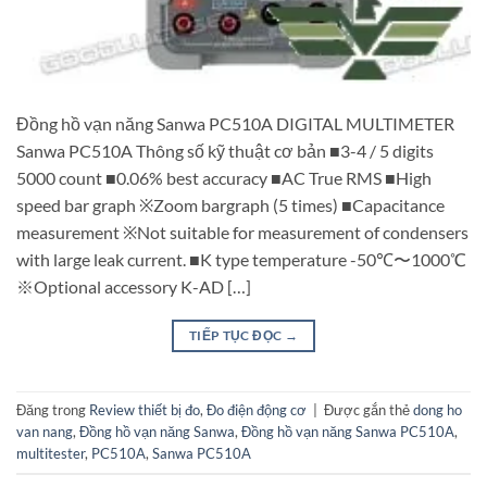
Đồng hồ vạn năng Sanwa PC510A DIGITAL MULTIMETER
Sanwa PC510A Thông số kỹ thuật cơ bản ■3-4 / 5 digits
5000 count ■0.06% best accuracy ■AC True RMS ■High
speed bar graph ※Zoom bargraph (5 times) ■Capacitance
measurement ※Not suitable for measurement of condensers
with large leak current. ■K type temperature -50℃〜1000℃
※Optional accessory K-AD […]
TIẾP TỤC ĐỌC
→
Đăng trong
Review thiết bị đo
,
Đo điện động cơ
|
Được gắn thẻ
dong ho
van nang
,
Đồng hồ vạn năng Sanwa
,
Đồng hồ vạn năng Sanwa PC510A
,
multitester
,
PC510A
,
Sanwa PC510A