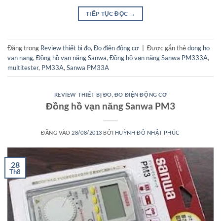
TIẾP TỤC ĐỌC
→
Đăng trong
Review thiết bị đo
,
Đo điện động cơ
|
Được gắn thẻ
dong ho
van nang
,
Đồng hồ vạn năng Sanwa
,
Đồng hồ vạn năng Sanwa PM333A
,
multitester
,
PM33A
,
Sanwa PM33A
REVIEW THIẾT BỊ ĐO
,
ĐO ĐIỆN ĐỘNG CƠ
Đồng hồ vạn năng Sanwa PM3
ĐĂNG VÀO
28/08/2013
BỞI
HUỲNH ĐỖ NHẬT PHÚC
28
Th8