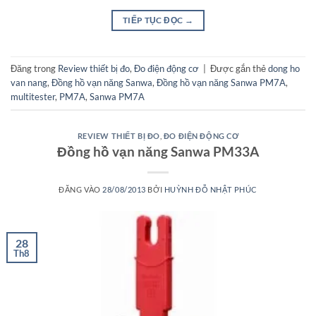
TIẾP TỤC ĐỌC
→
Đăng trong
Review thiết bị đo
,
Đo điện động cơ
|
Được gắn thẻ
dong ho
van nang
,
Đồng hồ vạn năng Sanwa
,
Đồng hồ vạn năng Sanwa PM7A
,
multitester
,
PM7A
,
Sanwa PM7A
REVIEW THIẾT BỊ ĐO
,
ĐO ĐIỆN ĐỘNG CƠ
Đồng hồ vạn năng Sanwa PM33A
ĐĂNG VÀO
28/08/2013
BỞI
HUỲNH ĐỖ NHẬT PHÚC
28
Th8