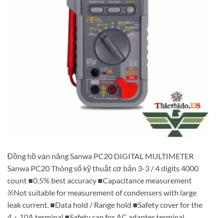
Đồng hồ vạn năng Sanwa PC20 DIGITAL MULTIMETER
Sanwa PC20 Thông số kỹ thuật cơ bản 3-3 / 4 digits 4000
count ■0.5% best accuracy ■Capacitance measurement
※Not suitable for measurement of condensers with large
leak current. ■Data hold / Range hold ■Safety cover for the
4・10A terminal ■Safety cap for AC adapter terminal