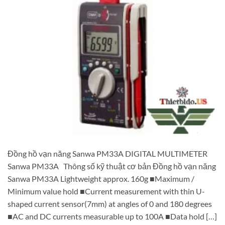
Đồng hồ vạn năng Sanwa PM33A DIGITAL MULTIMETER
Sanwa PM33A Thông số kỹ thuật cơ bản Đồng hồ vạn năng
Sanwa PM33A Lightweight approx. 160g ■Maximum /
Minimum value hold ■Current measurement with thin U-
shaped current sensor(7mm) at angles of 0 and 180 degrees
■AC and DC currents measurable up to 100A ■Data hold […]