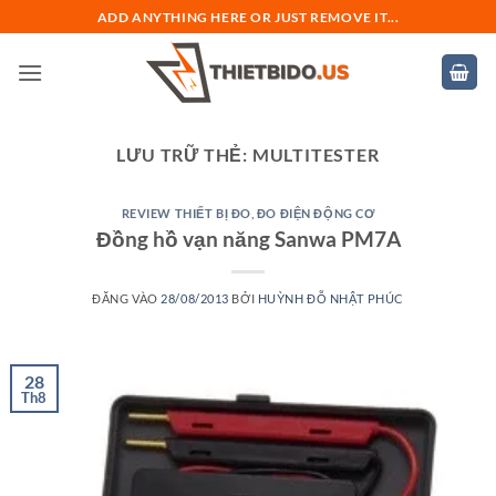
Bỏ
ADD ANYTHING HERE OR JUST REMOVE IT...
qua
nội
dung
LƯU TRỮ THẺ:
MULTITESTER
REVIEW THIẾT BỊ ĐO
,
ĐO ĐIỆN ĐỘNG CƠ
Đồng hồ vạn năng Sanwa PM7A
ĐĂNG VÀO
28/08/2013
BỞI
HUỲNH ĐỖ NHẬT PHÚC
28
Th8